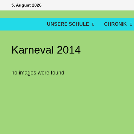
Zum
5. August 2026
Inhalt
springen
UNSERE SCHULE
CHRONIK
Karneval 2014
no images were found