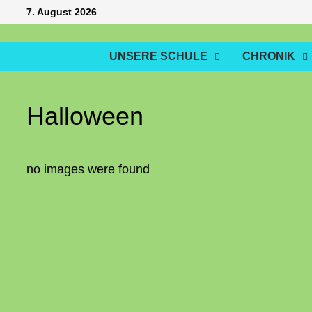
Zum
7. August 2026
Inhalt
springen
UNSERE SCHULE
CHRONIK
Halloween
no images were found