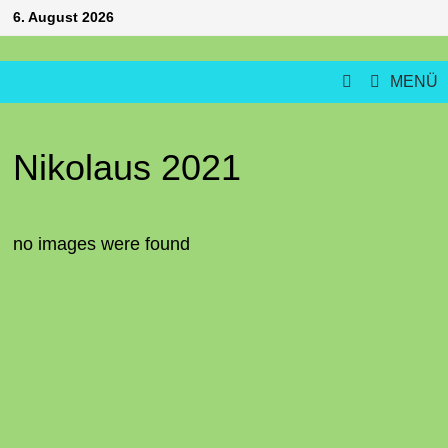
Zum
6. August 2026
Inhalt
springen
MENÜ
Nikolaus 2021
no images were found